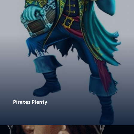
Pirates Plenty