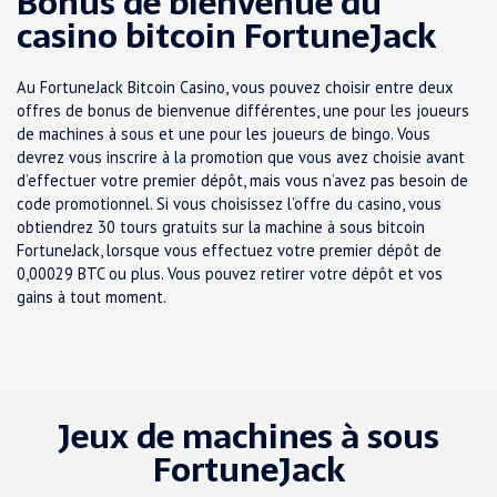
Bonus de bienvenue du
casino bitcoin FortuneJack
Au FortuneJack Bitcoin Casino, vous pouvez choisir entre deux
offres de bonus de bienvenue différentes, une pour les joueurs
de machines à sous et une pour les joueurs de bingo. Vous
devrez vous inscrire à la promotion que vous avez choisie avant
d’effectuer votre premier dépôt, mais vous n’avez pas besoin de
code promotionnel. Si vous choisissez l’offre du casino, vous
obtiendrez 30 tours gratuits sur la machine à sous bitcoin
FortuneJack, lorsque vous effectuez votre premier dépôt de
0,00029 BTC ou plus. Vous pouvez retirer votre dépôt et vos
gains à tout moment.
Jeux de machines à sous
FortuneJack