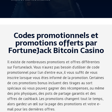
Codes promotionnels et
promotions offerts par
FortuneJack Bitcoin Casino
Il existe de nombreuses promotions et offres différentes
sur FortuneJack. Vous n’aurez pas besoin d’utiliser de code
promotionnel pour l’un d’entre eux, il vous suffit de vous
inscrire lorsque vous êtes informé de la promotion. Certaines
de ces promotions bonus incluent des tirages au sort
spéciaux où vous pouvez gagner des récompenses, ou même
des prix physiques, des pots de partage garantis et des
offres de cashback. Les promotions changent tout le temps,
alors gardez un œil sur la page des promotions et votre e-
mail pour les dernières offres.