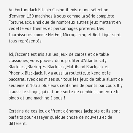
Au FortuneJack Bitcoin Casino, il existe une sélection
d’environ 150 machines à sous comme la série complète
FortuneJack, ainsi que de nombreux autres jeux mettant en
vedette vos thèmes et personnages préférés. Des
fournisseurs comme NetEnt, Microgaming et Red Tiger sont
tous représentés.
Ici, l’accent est mis sur les jeux de cartes et de table
classiques, vous pouvez donc profiter d’Atlantic City
Blackjack, Blazing 7s Blackjack, Multihand Blackjack et
Phoenix Blackjack. Il y a aussi la roulette, le keno et le
baccarat, avec des mises sur tous les jeux de table allant de
seulement 10p à plusieurs centaines de points par coup. Il y
a aussi le slingo, qui est une sorte de combinaison entre le
bingo et une machine à sous !
Certains de ces jeux offrent d’énormes jackpots et ils sont
parfaits pour essayer quelque chose de nouveau et de
différent.