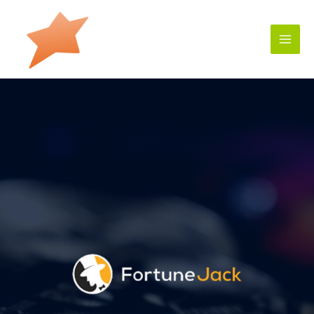
Skip
to
content
Main
Men