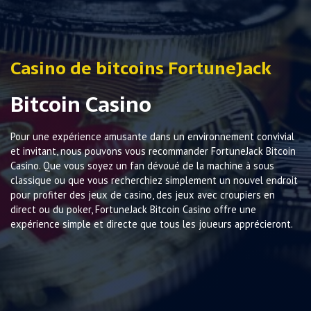
Casino de bitcoins FortuneJack
Bitcoin Casino
Pour une expérience amusante dans un environnement convivial
et invitant, nous pouvons vous recommander FortuneJack Bitcoin
Casino. Que vous soyez un fan dévoué de la machine à sous
classique ou que vous recherchiez simplement un nouvel endroit
pour profiter des jeux de casino, des jeux avec croupiers en
direct ou du poker, FortuneJack Bitcoin Casino offre une
expérience simple et directe que tous les joueurs apprécieront.