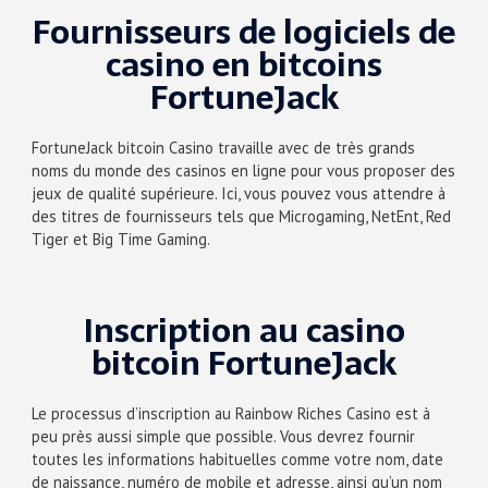
Fournisseurs de logiciels de
casino en bitcoins
FortuneJack
FortuneJack bitcoin Casino travaille avec de très grands
noms du monde des casinos en ligne pour vous proposer des
jeux de qualité supérieure. Ici, vous pouvez vous attendre à
des titres de fournisseurs tels que Microgaming, NetEnt, Red
Tiger et Big Time Gaming.
Inscription au casino
bitcoin FortuneJack
Le processus d’inscription au Rainbow Riches Casino est à
peu près aussi simple que possible. Vous devrez fournir
toutes les informations habituelles comme votre nom, date
de naissance, numéro de mobile et adresse, ainsi qu’un nom