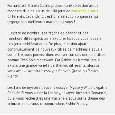
FortuneJack Bitcoin Casino propose une sélection assez
modeste d’un peu plus de 100 jeux de
machines à sous
différents. Cependant, c’est une sélection organisée qui
regorge des meilleures machines à sous !
Il existe de nombreuses façons de gagner et des
fonctionnalités spéciales à explorer lorsque vous jouez à
ces jeux emblématiques. De plus, le casino ajoute
continuellement de nouveaux titres de machines à sous à
son offre, vous pouvez donc essayer l’un des derniers titres
comme Twin Spin Megaways, Fat Rabbit ou Jammin’ Jars. Il
existe une grande variété de thèmes différents, alors si
vous aimez l’aventure, essayez Gonzo’s Quest ou Pirates
Plenty.
Les fans de mystère peuvent essayer Mystery Wilds d’Agatha
Christie. Si vous aimez la fantasy, essayez Immortal Romance,
ou si vous recherchez une machine à sous sur le thème des
animaux, nous vous recommandons Fishin’ Frenzy.