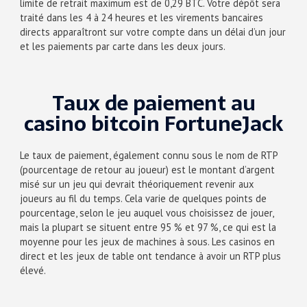
limite de retrait maximum est de 0,29 BTC. Votre dépôt sera
traité dans les 4 à 24 heures et les virements bancaires
directs apparaîtront sur votre compte dans un délai d’un jour
et les paiements par carte dans les deux jours.
Taux de paiement au
casino bitcoin FortuneJack
Le taux de paiement, également connu sous le nom de RTP
(pourcentage de retour au joueur) est le montant d’argent
misé sur un jeu qui devrait théoriquement revenir aux
joueurs au fil du temps. Cela varie de quelques points de
pourcentage, selon le jeu auquel vous choisissez de jouer,
mais la plupart se situent entre 95 % et 97 %, ce qui est la
moyenne pour les jeux de machines à sous. Les casinos en
direct et les jeux de table ont tendance à avoir un RTP plus
élevé.