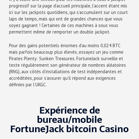
progressif sur la page d’accueil principale, l’accent étant mis
ici sur les jackpots quotidiens, qui s’accumulent sur un court
laps de temps, mais qui ont de grandes chances que vous
soyez gagnant ! Certaines de ces machines à sous vous
permettent même de remporter un double jackpot.
Pour des gains potentiels énormes d’au moins 0,024 BTC
mais parfois beaucoup plus élevés, essayez un jeu comme
Pirates Plenty: Sunken Treasures. FortuneJack surveille et
teste régulièrement son générateur de nombres aléatoires
(RNG), aux côtés d’installations de test indépendantes et
accréditées, pour s’assurer qu’il répond aux exigences
définies par l’UKGC.
Expérience de
bureau/mobile
FortuneJack bitcoin Casino