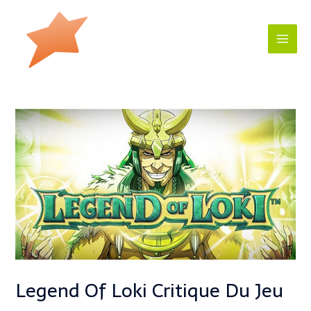
Skip
to
content
Main
Men
Legend Of Loki Critique Du Jeu