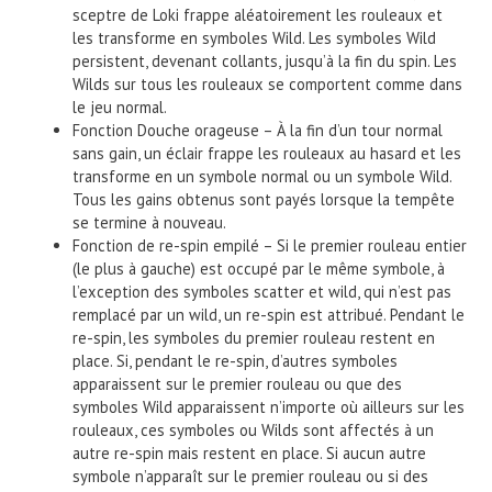
sceptre de Loki frappe aléatoirement les rouleaux et
les transforme en symboles Wild. Les symboles Wild
persistent, devenant collants, jusqu’à la fin du spin. Les
Wilds sur tous les rouleaux se comportent comme dans
le jeu normal.
Fonction Douche orageuse – À la fin d’un tour normal
sans gain, un éclair frappe les rouleaux au hasard et les
transforme en un symbole normal ou un symbole Wild.
Tous les gains obtenus sont payés lorsque la tempête
se termine à nouveau.
Fonction de re-spin empilé – Si le premier rouleau entier
(le plus à gauche) est occupé par le même symbole, à
l’exception des symboles scatter et wild, qui n’est pas
remplacé par un wild, un re-spin est attribué. Pendant le
re-spin, les symboles du premier rouleau restent en
place. Si, pendant le re-spin, d’autres symboles
apparaissent sur le premier rouleau ou que des
symboles Wild apparaissent n’importe où ailleurs sur les
rouleaux, ces symboles ou Wilds sont affectés à un
autre re-spin mais restent en place. Si aucun autre
symbole n’apparaît sur le premier rouleau ou si des