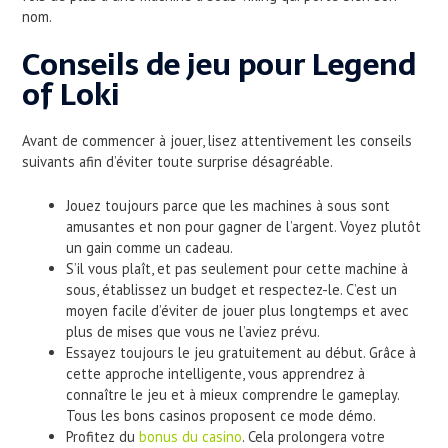
nom.
Conseils de jeu pour Legend
of Loki
Avant de commencer à jouer, lisez attentivement les conseils
suivants afin d’éviter toute surprise désagréable.
Jouez toujours parce que les machines à sous sont
amusantes et non pour gagner de l’argent. Voyez plutôt
un gain comme un cadeau.
S’il vous plaît, et pas seulement pour cette machine à
sous, établissez un budget et respectez-le. C’est un
moyen facile d’éviter de jouer plus longtemps et avec
plus de mises que vous ne l’aviez prévu.
Essayez toujours le jeu gratuitement au début. Grâce à
cette approche intelligente, vous apprendrez à
connaître le jeu et à mieux comprendre le gameplay.
Tous les bons casinos proposent ce mode démo.
Profitez du
bonus du casino
. Cela prolongera votre