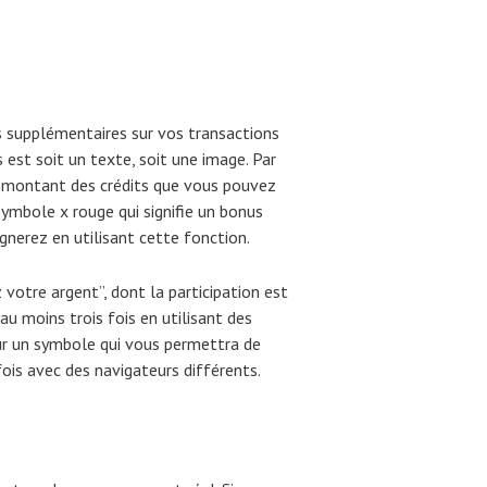
 supplémentaires sur vos transactions
est soit un texte, soit une image. Par
le montant des crédits que vous pouvez
ymbole x rouge qui signifie un bonus
nerez en utilisant cette fonction.
otre argent”, dont la participation est
au moins trois fois en utilisant des
ur un symbole qui vous permettra de
ois avec des navigateurs différents.