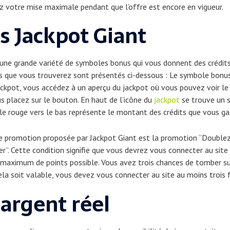
 votre mise maximale pendant que l’offre est encore en vigueur.
 Jackpot Giant
une grande variété de symboles bonus qui vous donnent des crédits
 que vous trouverez sont présentés ci-dessous : Le symbole bonus 
 jackpot, vous accédez à un aperçu du jackpot où vous pouvez voir 
 placez sur le bouton. En haut de l’icône du
jackpot
se trouve un s
e rouge vers le bas représente le montant des crédits que vous gag
 promotion proposée par Jackpot Giant est la promotion “Doublez v
r”. Cette condition signifie que vous devrez vous connecter au site 
e maximum de points possible. Vous avez trois chances de tomber s
la soit valable, vous devez vous connecter au site au moins trois f
argent réel