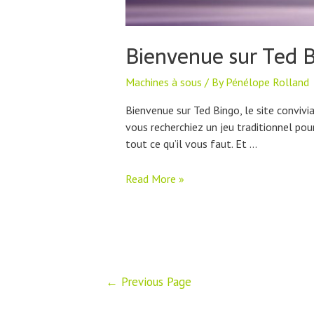
Bienvenue sur Ted Bi
Machines à sous
/ By
Pénélope Rolland
Bienvenue sur Ted Bingo, le site convivia
vous recherchiez un jeu traditionnel po
tout ce qu’il vous faut. Et …
Bienvenue
Read More »
sur
Ted
Bingo
:
Bingo,
Posts
machines
←
Previous Page
navigation
à
sous